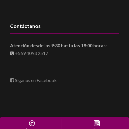
Contáctenos
Atención desde las 9:30 hasta las 18:00 horas
:
+569 4093 2517
Síganos en Facebook
Parque Cementerio Jardín Sacramental ©2022