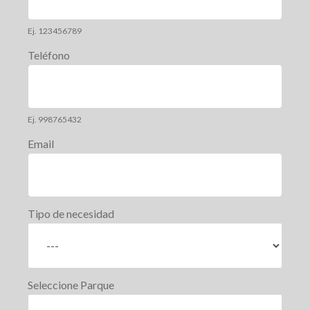
Ej. 123456789
Teléfono
Ej. 998765432
Email
Tipo de necesidad
Seleccione Parque